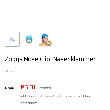
Zoggs Nose Clip, Nasenklammer
ZOGGS
Sonderpreis
€5,31
Normalpreis
€5,90
Preis:
inkl. MwSt.
Versandkosten
werden im Checkout
berechnet.