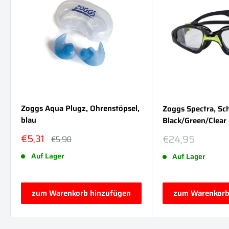
Zoggs Aqua Plugz, Ohrenstöpsel,
Zoggs Spectra, Sc
blau
Black/Green/Clear
Sonderpreis
€5,31
Sonderpreis
€24,95
Normalpreis
€5,90
Auf Lager
Auf Lager
zum Warenkorb hinzufügen
zum Warenkorb