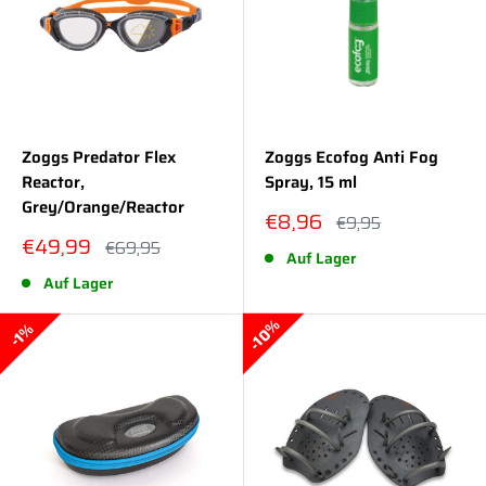
Zoggs Predator Flex
Zoggs Ecofog Anti Fog
Reactor,
Spray, 15 ml
Grey/Orange/Reactor
Sonderpreis
€8,96
Normalpreis
€9,95
Sonderpreis
€49,99
Normalpreis
€69,95
Auf Lager
Auf Lager
10%
1%