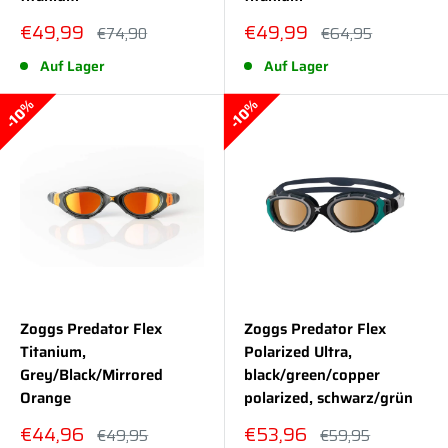
Sonderpreis
Sonderpreis
€49,99
€49,99
Normalpreis
Normalpreis
€74,90
€64,95
Auf Lager
Auf Lager
10%
10%
Zoggs Predator Flex
Zoggs Predator Flex
Titanium,
Polarized Ultra,
Grey/Black/Mirrored
black/green/copper
Orange
polarized, schwarz/grün
Sonderpreis
Sonderpreis
€44,96
€53,96
Normalpreis
Normalpreis
€49,95
€59,95