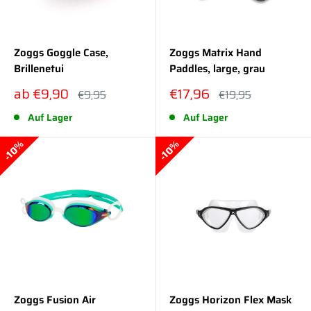
Zoggs Goggle Case,
Zoggs Matrix Hand
Brillenetui
Paddles, large, grau
Sonderpreis
Sonderpreis
ab €9,90
€17,96
Normalpreis
Normalpreis
€9,95
€19,95
Auf Lager
Auf Lager
10%
10%
Zoggs Fusion Air
Zoggs Horizon Flex Mask