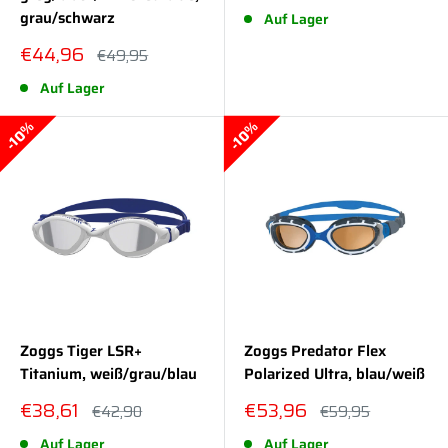
grau/schwarz
Auf Lager
Sonderpreis
€44,96
Normalpreis
€49,95
Auf Lager
10%
10%
Zoggs Tiger LSR+
Zoggs Predator Flex
Titanium, weiß/grau/blau
Polarized Ultra, blau/weiß
Sonderpreis
Sonderpreis
€38,61
€53,96
Normalpreis
Normalpreis
€42,90
€59,95
Auf Lager
Auf Lager