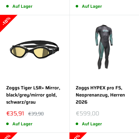
Auf Lager
Auf Lager
10%
Zoggs Tiger LSR+ Mirror,
Zoggs HYPEX pro FS,
black/grey/mirror gold,
Neoprenanzug, Herren
schwarz/grau
2026
Sonderpreis
Sonderpreis
€35,91
€599,00
Normalpreis
€39,90
Auf Lager
Auf Lager
10%
10%