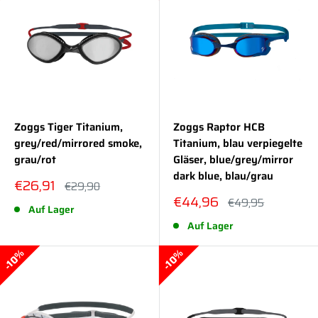
Zoggs Tiger Titanium,
Zoggs Raptor HCB
grey/red/mirrored smoke,
Titanium, blau verpiegelte
grau/rot
Gläser, blue/grey/mirror
dark blue, blau/grau
Sonderpreis
€26,91
Normalpreis
€29,90
Sonderpreis
€44,96
Normalpreis
€49,95
Auf Lager
Auf Lager
10%
10%