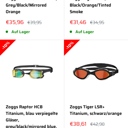
Grey/Black/Mirrored
Black/Orange/Tinted
Orange
Smoke
Sonderpreis
Sonderpreis
€35,96
€31,46
Normalpreis
Normalpreis
€39,95
€34,95
Auf Lager
Auf Lager
10%
10%
Zoggs Raptor HCB
Zoggs Tiger LSR+
Titanium, blau verpiegelte
Titanium, schwarz/orange
Gläser,
Sonderpreis
€38,61
Normalpreis
€42,90
grey/black/mirrored blue,