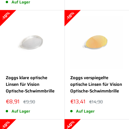
Auf Lager
10%
10%
Zoggs klare optische
Zoggs verspiegelte
Linsen für Vision
optische Linsen für Vision
Optische-Schwimmbrille
Optische-Schwimmbrille
Sonderpreis
Sonderpreis
€8,91
€13,41
Normalpreis
Normalpreis
€9,90
€14,90
Auf Lager
Auf Lager
40%
10%