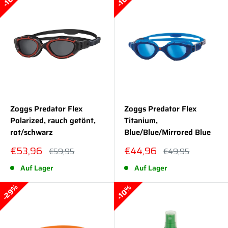
Zoggs Predator Flex
Zoggs Predator Flex
Polarized, rauch getönt,
Titanium,
rot/schwarz
Blue/Blue/Mirrored Blue
Sonderpreis
Sonderpreis
€53,96
€44,96
Normalpreis
Normalpreis
€59,95
€49,95
Auf Lager
Auf Lager
29%
10%