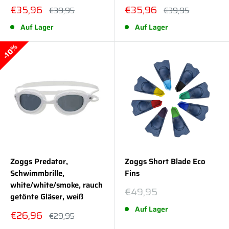
Sonderpreis
Sonderpreis
€35,96
€35,96
Normalpreis
Normalpreis
€39,95
€39,95
Auf Lager
Auf Lager
10%
Zoggs Predator,
Zoggs Short Blade Eco
Schwimmbrille,
Fins
white/white/smoke, rauch
Sonderpreis
€49,95
getönte Gläser, weiß
Auf Lager
Sonderpreis
€26,96
Normalpreis
€29,95