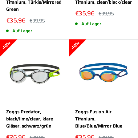
Titanium, Türkis/Mirrored
Titanium, clear/black/clear
Green
Sonderpreis
€35,96
Normalpreis
€39,95
Sonderpreis
€35,96
Normalpreis
€39,95
Auf Lager
Auf Lager
10%
10%
Zoggs Predator,
Zoggs Fusion Air
black/lime/clear, klare
Titanium,
Gläser, schwarz/grün
Blue/Blue/Mirror Blue
Sonderpreis
Sonderpreis
€26,96
€35,96
Normalpreis
Normalpreis
€29,95
€39,95