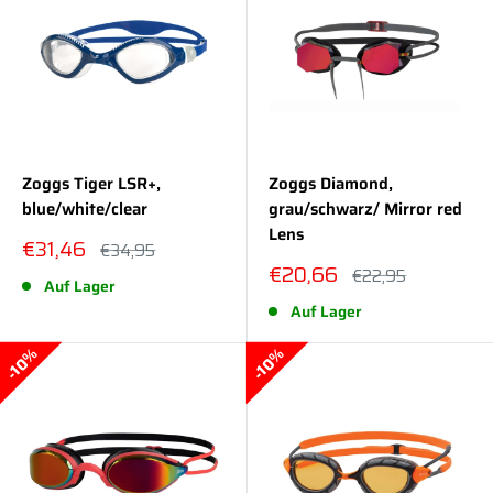
Zoggs Tiger LSR+,
Zoggs Diamond,
blue/white/clear
grau/schwarz/ Mirror red
Lens
Sonderpreis
€31,46
Normalpreis
€34,95
Sonderpreis
€20,66
Normalpreis
€22,95
Auf Lager
Auf Lager
10%
10%