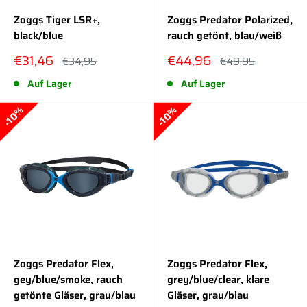
Zoggs Tiger LSR+,
Zoggs Predator Polarized,
black/blue
rauch getönt, blau/weiß
Sonderpreis
Sonderpreis
€31,46
€44,96
Normalpreis
Normalpreis
€34,95
€49,95
Auf Lager
Auf Lager
10%
10%
Zoggs Predator Flex,
Zoggs Predator Flex,
gey/blue/smoke, rauch
grey/blue/clear, klare
getönte Gläser, grau/blau
Gläser, grau/blau