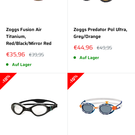
Zoggs Fusion Air
Zoggs Predator Pol Ultra,
Titanium,
Grey/Orange
Red/Black/Mirror Red
Sonderpreis
€44,96
Normalpreis
€49,95
Sonderpreis
€35,96
Normalpreis
€39,95
Auf Lager
Auf Lager
10%
10%