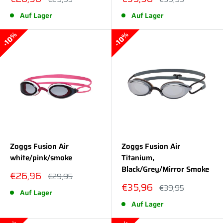
Auf Lager
Auf Lager
10%
10%
Zoggs Fusion Air
Zoggs Fusion Air
white/pink/smoke
Titanium,
Black/Grey/Mirror Smoke
Sonderpreis
€26,96
Normalpreis
€29,95
Sonderpreis
€35,96
Normalpreis
€39,95
Auf Lager
Auf Lager