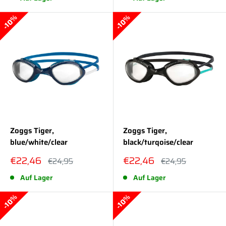
10%
10%
Zoggs Tiger,
Zoggs Tiger,
blue/white/clear
black/turqoise/clear
Sonderpreis
Sonderpreis
€22,46
€22,46
Normalpreis
Normalpreis
€24,95
€24,95
Auf Lager
Auf Lager
10%
10%