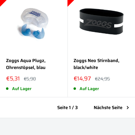
Zoggs Aqua Plugz,
Zoggs Neo Stirnband,
Ohrenstöpsel, blau
black/white
Sonderpreis
Sonderpreis
€5,31
€14,97
Normalpreis
Normalpreis
€5,90
€24,95
Auf Lager
Auf Lager
Seite 1 / 3
Nächste Seite