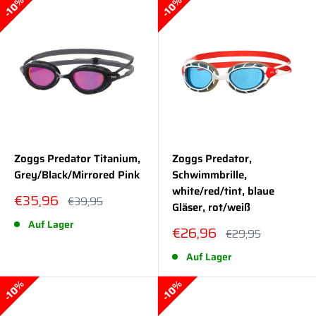
10%
10%
Zoggs Predator Titanium,
Zoggs Predator,
Grey/Black/Mirrored Pink
Schwimmbrille,
white/red/tint, blaue
Sonderpreis
€35,96
Normalpreis
€39,95
Gläser, rot/weiß
Auf Lager
Sonderpreis
€26,96
Normalpreis
€29,95
Auf Lager
10%
10%