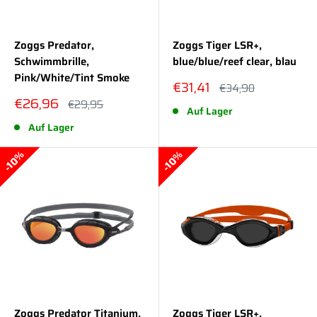
Zoggs Predator,
Zoggs Tiger LSR+,
Schwimmbrille,
blue/blue/reef clear, blau
Pink/White/Tint Smoke
Sonderpreis
€31,41
Normalpreis
€34,90
Sonderpreis
€26,96
Normalpreis
€29,95
Auf Lager
Auf Lager
10%
10%
Zoggs Predator Titanium,
Zoggs Tiger LSR+,