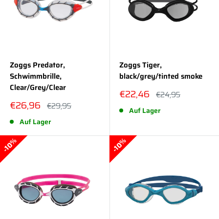
Zoggs Predator,
Zoggs Tiger,
Schwimmbrille,
black/grey/tinted smoke
Clear/Grey/Clear
Sonderpreis
€22,46
Normalpreis
€24,95
Sonderpreis
€26,96
Normalpreis
€29,95
Auf Lager
Auf Lager
10%
10%