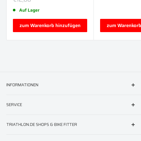
Auf Lager
zum Warenkorb hinzufügen
zum Warenkorb
INFORMATIONEN
FAQ & Hilfe
SERVICE
AGB
Versand
triathlon.de Newsletter
TRIATHLON.DE SHOPS & BIKE FITTER
Widerruf
Neoprenberatung
Impressum
Laufschuhberatung
Berlin