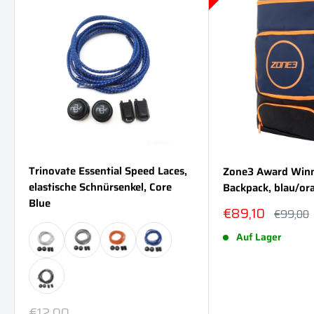
Trinovate Essential Speed Laces,
Zone3 Award Winn
elastische Schnürsenkel, Core
Backpack, blau/or
Blue
Sonderpreis
€89,10
Normalp
€99,00
Auf Lager
Sonderpreis
€12,00