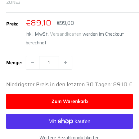
ZONE3
Sonderpreis
€89,10
Normalpreis
€99,00
Preis:
inkl. MwSt.
Versandkosten
werden im Checkout
berechnet.
Menge:
Niedrigster Preis in den letzten 30 Tagen: 89.10 €
Zum Warenkorb
Weitere Bezahlmöglichkeiten