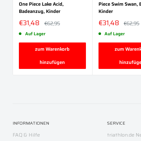
One Piece Lake Acid,
Piece Swim Swan, 
Badeanzug, Kinder
Kinder
Sonderpreis
Sonderpreis
€31,48
€31,48
Normalpreis
Normalp
€62,95
€62,95
Auf Lager
Auf Lager
zum Warenkorb
zum Waren
hinzufügen
hinzufüg
INFORMATIONEN
SERVICE
FAQ & Hilfe
triathlon.de N