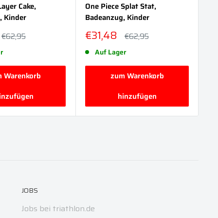
Layer Cake,
One Piece Splat Stat,
On
, Kinder
Badeanzug, Kinder
Ba
reis
Sonderpreis
So
€31,48
€
Normalpreis
Normalpreis
€62,95
€62,95
r
Auf Lager
 Warenkorb
zum Warenkorb
inzufügen
hinzufügen
JOBS
Jobs bei triathlon.de