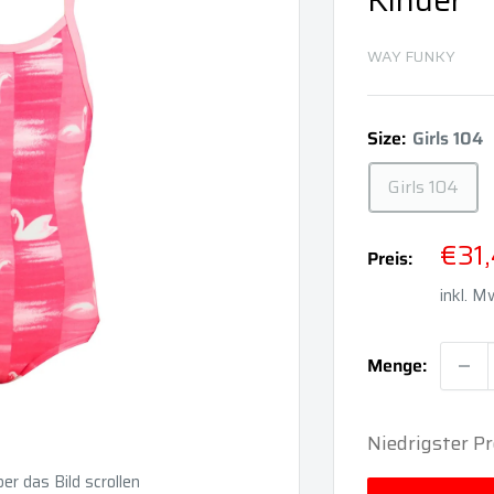
Kinder
WAY FUNKY
Size:
Girls 104
Girls 104
Son
€31
Preis:
inkl. 
Menge:
Niedrigster Pr
r das Bild scrollen