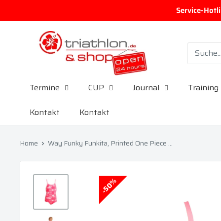
Direkt zum Inhalt
Service-Hotl
triathlon.de GmbH
Termine
CUP
Journal
Training
Kontakt
Kontakt
Home
Way Funky Funkita, Printed One Piece ...
50%