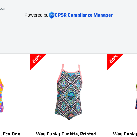
bar.
Powered by
GPSR Compliance Manager
50%
50%
, Eco One
Way Funky Funkita, Printed
Way Funky 