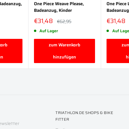
Badeanzug,
One Piece Weave Please,
One Piece 
Badeanzug, Kinder
Badeanzug
Sonderpreis
Sonderp
€31,48
€31,48
reis
Normalpreis
€62,95
Auf Lager
Auf Lage
korb
zum Warenkorb
zum
en
hinzufügen
h
TRIATHLON.DE SHOPS & BIKE
FITTER
ewsletter