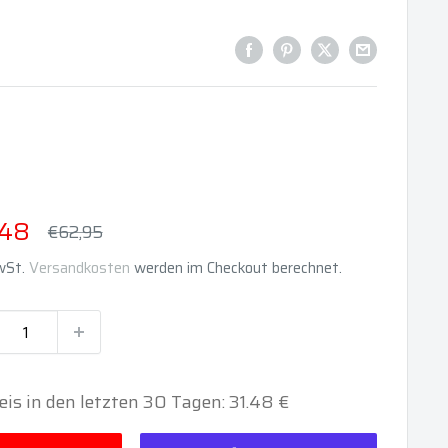
derpreis
,48
Normalpreis
€62,95
MwSt.
Versandkosten
werden im Checkout berechnet.
eis in den letzten 30 Tagen: 31.48 €