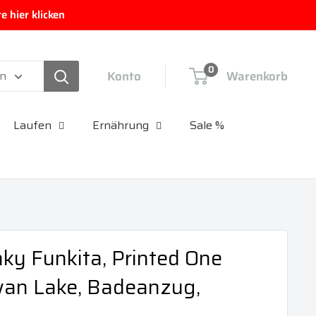
 hier klicken
0
Konto
Warenkorb
en
Laufen
Ernährung
Sale %
y Funkita, Printed One
wan Lake, Badeanzug,