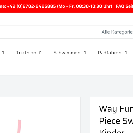
ine: +49 (0)8702-9495885 (Mo - Fr, 08:30-10:30 Uhr) | FAQ Seite
Alle Kategori
Triathlon
Schwimmen
Radfahren
Way Funk
Piece S