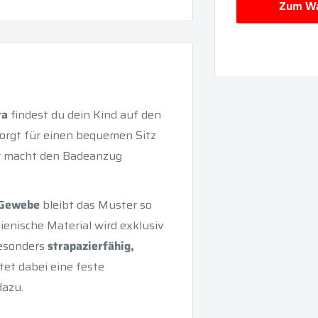
Zum Wa
ta
findest du dein Kind auf den
sorgt für einen bequemen Sitz
er macht den Badeanzug
y-Gewebe
bleibt das Muster so
ienische Material wird exklusiv
besonders
strapazierfähig,
tet dabei eine feste
azu.