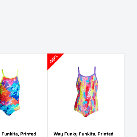
50%
50%
Funkita, Printed
Way Funky Funkita, Printed
Wa