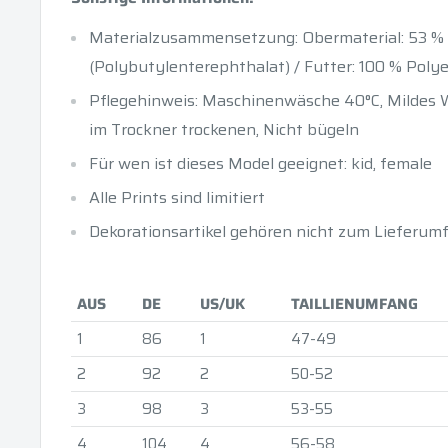
Materialzusammensetzung: Obermaterial: 53 % 
(Polybutylenterephthalat) / Futter: 100 % Poly
Pflegehinweis: Maschinenwäsche 40°C, Mildes 
im Trockner trockenen, Nicht bügeln
Für wen ist dieses Model geeignet: kid, female
Alle Prints sind limitiert
Dekorationsartikel gehören nicht zum Lieferum
AUS
DE
US/UK
TAILLIENUMFANG
1
86
1
47-49
2
92
2
50-52
3
98
3
53-55
4
104
4
56-58