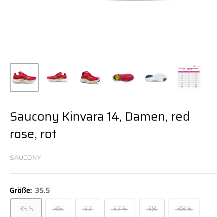
Saucony Kinvara 14, Damen, red
rose, rot
SAUCONY
Größe:
35.5
35.5
36
37
37.5
38
38.5