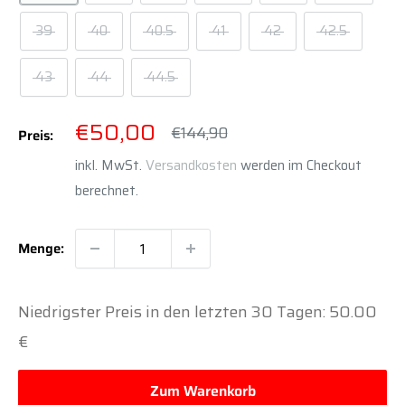
39
40
40.5
41
42
42.5
43
44
44.5
Sonderpreis
€50,00
Normalpreis
€144,90
Preis:
inkl. MwSt.
Versandkosten
werden im Checkout
berechnet.
Menge:
Niedrigster Preis in den letzten 30 Tagen: 50.00
€
Zum Warenkorb