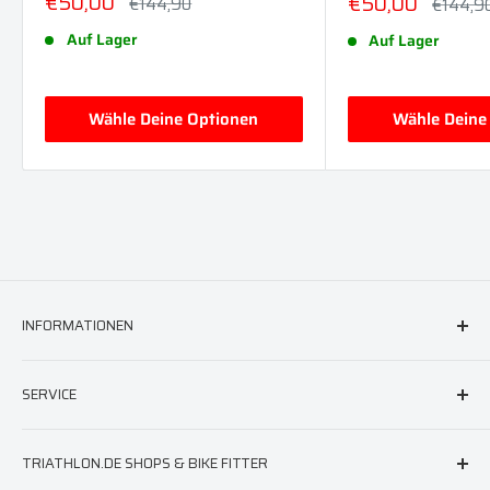
Sonderpreis
€50,00
Sonderpreis
€50,00
Normalpreis
€144,90
Normalp
€144,9
Auf Lager
Auf Lager
Wähle Deine Optionen
Wähle Deine
INFORMATIONEN
FAQ & Hilfe
SERVICE
AGB
Versand
triathlon.de Newsletter
TRIATHLON.DE SHOPS & BIKE FITTER
Widerruf
Neoprenberatung