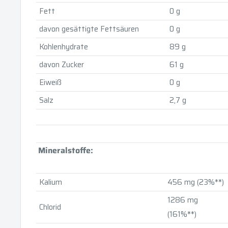
Fett
0 g
davon gesättigte Fettsäuren
0 g
Kohlenhydrate
89 g
davon Zucker
61 g
Eiweiß
0 g
Salz
2,7 g
Mineralstoffe:
Kalium
456 mg (23%**)
1286 mg
Chlorid
(161%**)