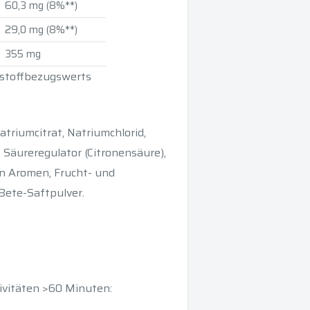
60,3 mg (8%**)
29,0 mg (8%**)
355 mg
hrstoffbezugswerts
atriumcitrat, Natriumchlorid,
 Säureregulator (Citronensäure),
n Aromen, Frucht- und
-Bete-Saftpulver.
ivitäten >60 Minuten: