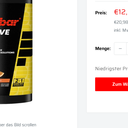
Son
€12
Preis:
€20,98
inkl. 
Menge:
Niedrigster Pr
Zum Wa
r das Bild scrollen