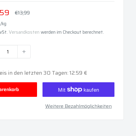
derpreis
,59
Normalpreis
€13,99
/kg
MwSt.
Versandkosten
werden im Checkout berechnet.
eis in den letzten 30 Tagen: 12.59 €
renkorb
Weitere Bezahlmöglichkeiten