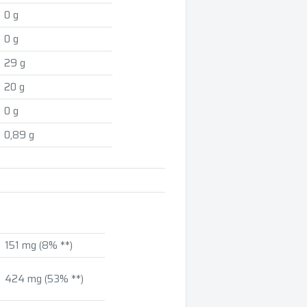
0 g
0 g
29 g
20 g
0 g
0,89 g
151 mg (8% **)
424 mg (53% **)