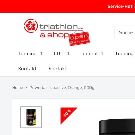
Direkt zum Inhalt
Service-Hotl
triathlon.de GmbH
Termine
CUP
Journal
Training
Kontakt
Kontakt
Home
Powerbar Isoactive, Orange, 600g
10%