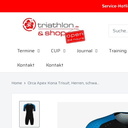
Direkt zum Inhalt
Service-Hotl
triathlon.de GmbH
Termine
CUP
Journal
Training
Kontakt
Kontakt
Home
Orca Apex Kona Trisuit, Herren, schwa...