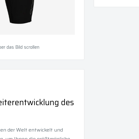
r das Bild scrollen
eiterentwicklung des
en der Welt entwickelt und
nen, um Ihnen die größtmögliche