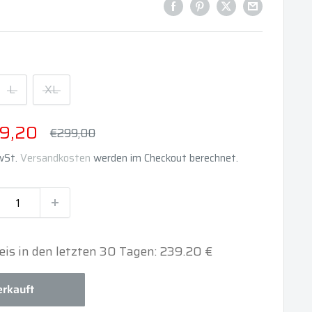
L
XL
derpreis
9,20
Normalpreis
€299,00
MwSt.
Versandkosten
werden im Checkout berechnet.
reis in den letzten 30 Tagen: 239.20 €
rkauft