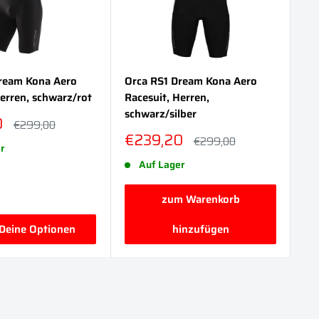
ream Kona Aero
Orca RS1 Dream Kona Aero
Or
Herren, schwarz/rot
Racesuit, Herren,
Ra
schwarz/silber
sc
reis
0
Normalpreis
€299,00
Sonderpreis
So
€239,20
€
Normalpreis
€299,00
r
Auf Lager
zum Warenkorb
Deine Optionen
hinzufügen