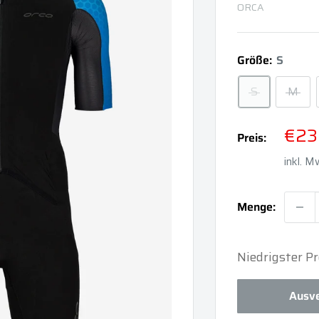
ORCA
Größe:
S
S
M
Son
€23
Preis:
inkl. 
Menge:
Niedrigster P
Ausve