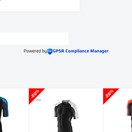
Powered by
GPSR Compliance Manager
20%
20%