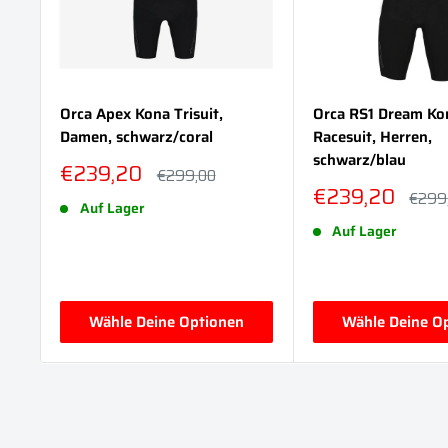
Orca Apex Kona Trisuit,
Orca RS1 Dream Ko
Damen, schwarz/coral
Racesuit, Herren,
schwarz/blau
Sonderpreis
€239,20
Normalpreis
€299,00
Sonderpreis
€239,20
Norma
€299
Auf Lager
Auf Lager
Wähle Deine Optionen
Wähle Deine O