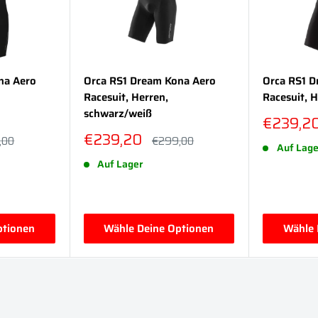
na Aero
Orca RS1 Dream Kona Aero
Orca RS1 D
Racesuit, Herren,
Racesuit, 
schwarz/weiß
Sonderp
€239,2
Sonderpreis
€239,20
lpreis
Normalpreis
,00
€299,00
Auf Lage
Auf Lager
ptionen
Wähle Deine Optionen
Wähle 