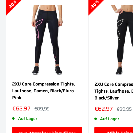
30%
30%
2XU Core Compression Tights,
2XU Core Compres
Laufhose, Damen, Black/Fluro
Tights, Laufhose,
Pink
Black/Silver
Sonderpreis
€62,97
Sonderpreis
€62,97
Normalpreis
€89,95
Normalp
€89,95
Auf Lager
Auf Lager