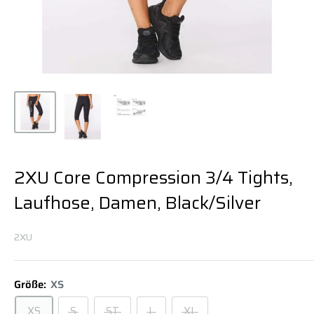
2XU Core Compression 3/4 Tights,
Laufhose, Damen, Black/Silver
2XU
Größe:
XS
XS
S
ST
L
XL