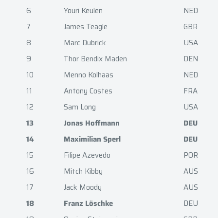
6
Youri Keulen
NED
7
James Teagle
GBR
8
Marc Dubrick
USA
9
Thor Bendix Maden
DEN
10
Menno Kolhaas
NED
11
Antony Costes
FRA
12
Sam Long
USA
13
Jonas Hoffmann
DEU
14
Maximilian Sperl
DEU
15
Filipe Azevedo
POR
16
Mitch Kibby
AUS
17
Jack Moody
AUS
18
Franz Löschke
DEU