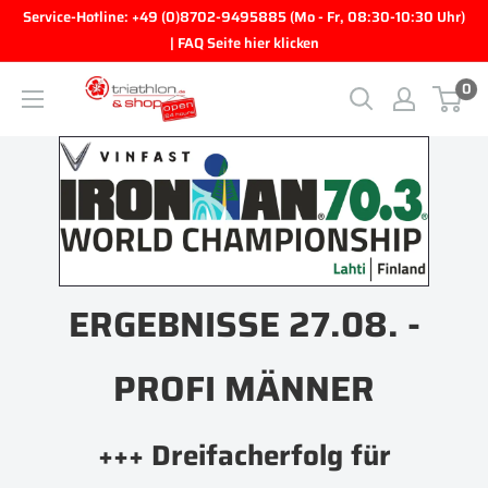
Direkt zum Inhalt
Service-Hotline: +49 (0)8702-9495885 (Mo - Fr, 08:30-10:30 Uhr)
| FAQ Seite hier klicken
0
triathlon.de GmbH
ERGEBNISSE 27.08. -
PROFI MÄNNER
+++ Dreifacherfolg für